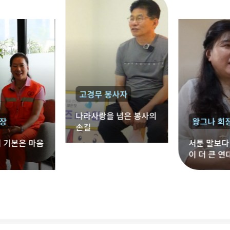
따뜻한 변화를 만들어 왔다. 경기도지사상을 수상한 수원중사모
출 문화를 정착시키고 수원형 자원순환 시스템을 구축한다. 둘째,
지호섭씨(왼쪽부터 두번째)와 중사모회원들이 기념촬영을 하고
‘수원이가(家)드림(Dream)’은 29개 전문자원봉사 단체와 손잡
있다> "봉사를 하면서 가장 큰 보람은 '고맙습니다'라는 말을 들
고 독립유공자, 기초생활수급자 등 관내 취약계층 가구를 찾아가
을 때입니다." 경기도지사상을 수상한 수원중사모의 지호섭 씨는
도배, 장판, 세탁 등을 지원하는 ‘원스톱 클린케어 서비스’를 제공
10여 년 동안 짜장면 나눔 봉사를 이어오고 있다. 어려운 이웃과
한다. 셋째, ‘우크라이나 고려인 희망연대 프로젝트’는 KSM우리
어르신들에게 따뜻한 한 끼를 전하는 활동에 꾸준히 참여해 온 그
민족서로돕기운동 경기지부와 협력해 전쟁으로 어려움을 겪는
는 "처음에는 짜장면 봉사 현장을 지나가다 우연히 봉사 현장을
현지 고려인 동포를 위한 모금 활동을 통해 이들의 일상 회복을 돕
찾게 됐고, 함께 웃고 이야기를 나누는 시간이 좋아 계속 활동하게
는다. 마지막으로, ‘베네수엘라 지진 피해 긴급구호 프로젝트’는
됐다"고 말했다. 이어 "봉사활동을 하다 보면 힘들 때도 있지만
고경무 봉사자
지진 피해로 고통받는 해외 주민들을 위해 관내 기업 및 10여 개
식사를 마친 어르신들이 '고맙다'고 말씀해 주실 때 가장 큰 보람
봉사단체가 뜻을 모아 피해 주민 지원을 위한 모금 활동을 전개한
을 느낀다"며 "자원봉사를 시작하려는 분들이 있다면 거창하게
나라사랑을 넘은 봉사의
다. [2026 나눔문화 프로젝트 모아(M.O.A) 출정식에서 참석자들
왕그나 회장
생각하지 말고 관심 있는 분야부터 참여해 보길 권하고 싶다"고
손길
이 자원순환 실천 퍼포먼스를 펼치고 있다.] 컨설팅부터 성과관리
전했다. .> 시상식 전후에는 1층 소통공간에서 자원봉사자들을
까지… 11월 성과공유회로 대단원 수원시자원봉사센터는 프로
본은 마음
서툰 말보다 깊은
위한 다양한 체험 프로그램이 운영됐다. 참가자들은 서로 인사를
젝트에 참여하는 단체들이 효과적으로 활동을 수행할 수 있도록
이 더 큰 연대를
나누고 봉사 경험을 공유하며 화합의 시간을 가졌다. 캐리커처와
1:1 담당자 매칭을 통한 실행 컨설팅부터 현장 모니터링, 홍보 지
요.
캘리그래피 체험 부스는 특히 많은 관심을 받았다. 캐리커처 체험
원, 데이터 기반 성과관리까지 전 과정을 밀착 지원한다. 지난
존에서 만난 한 봉사자는 평소 그림 그리기를 좋아하는 취미를 살
6~7월 참여기관 모집과 간담회, 출정식을 거쳐 본격적인 실행에
려 재능기부 활동에 참여하고 있다. 그는 "그림을 통해 사람들에
돌입한 이번 프로젝트는 오는 11월 해단식 및 성과공유회를 끝으
게 즐거움을 전할 수 있다는 점이 매력적"이라며 "현재 청소년 관
로 올해 여정을 마무리한다. 11월 해단식에서는 우수 참여기관
련 활동을 지원하며 봉사하고 있는데, 아이들이 좋아하는 모습을
표창과 함께 우수 사례를 공유하고, 나눔문화의 지속가능성을 확
볼 때 큰 보람을 느낀다"고 말했다. 참가자들은 자신의 모습을 담
보하기 위한 후속 논의가 이어질 예정이다. [2026 나눔문화 프로
은 캐리커처와 정성스럽게 작성된 캘리그래피 작품을 받아들고