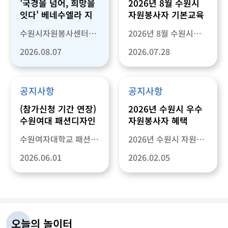
'국경을 넘어, 희망을
2026년 8월 수원시
잇다' 베네수엘라 지
자원봉사자 기본교육
진 피해 지원에 함께
[오프라인] 운영 안내
수원시자원봉사센터는 관내 자원봉사단체와 함께 베네수엘라 지진 피해 지원 프로젝트를 추진합니다. 베네수엘라 대
2026년 8월 수원시자원봉사센터 신규 자원봉사자, 신규 단체, 자
해 주세요.
2026.08.07
2026.07.28
공지사항
공지사항
(참가신청 기간 연장)
2026년 수원시 우수
수원여대 패션디자인
자원봉사자 혜택
과 함께하는 폐자원
수원여자대학교 패션디자인과와 수원시자원봉사센터에서는 ESG 가치 확산과 지속가능 디자인 교육 활성화를 위해
2026년 수원시 자원봉사자 혜택 안내드립니다. 자원봉사자 종합보험!!! 자원봉사 활동 중 발생할 수 있
업사이클링 공모전
2026.06.01
2026.02.05
오늘의 놀이터