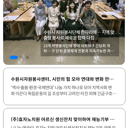
수원팔경보존회·JJ연예예술단·수원특례
시해병대전우회, 방화수류정 일대 환경정
화 활동
수원팔경보존회·JJ연예예술단 윤주문 회장과 수
원특례시해병대전우회 이호성 회장을 비롯한 회
원들은 지난 18일 방화수류정과 용연 주변을 찾
아 ‘그린활동’을 진행했다. 이번 활동은 수원의
아름다운 명소와 소중한 문화유산을 시민의 손으
로 깨끗하게 가꾸고, 쾌적한 관람 환경을 조성하
기 위해 마련됐다. 참여자들은 무더운 날씨에도
수원시자원봉사센터, 시민의 힘 모아 연대와 변화 만드는 ‘2026 나눔문화 프로젝트 모아(M.O.A)’ 본격 추진
방화수류정과 용연 주변 산책로, 녹지 공간 등을
구석구석 살피며 버려진 생활 쓰레기와 담배꽁
‘역사·돌봄·환경·국제연대’ 나눔 가치 하나로 모아 지역사회 변
초, 재활용품 등을 수거했다. [▲ 수원특례시해
화 이끈다 독립운동의 길 조성부터 고려인·지진 피해 긴급구호까
병대전우회 회원들이 방화수류정과 용연 일대에
지 다양한 파트너십 구축 [2026 나눔문화 프로젝트 모아(M.O.A)
서 쓰레기를 수거하며 환경정화 활동을 펼치고
출정식에 참석한 이재준 수원특례시장] 수원시자원봉사센터가
있다.] 특히 방화수류정은 수원화성의 동북각루
공공과 민간, 시민의 참여와 협력을 바탕으로 지역사회 변화를 이
로, 뛰어난 건축미와 주변 자연경관이 어우러져
끌어낼 ‘2026 나눔문화 프로젝트 모아(M.O.A)’를 본격적으로 추
많은 시민과 관광객이 찾는 수원의 대표적인 역
(주)효자노치원 어르신 생신잔치 맞이하여 재능기부 축하공연
사문화 명소다. 바로 아래에 자리한 용연 역시 계
진한다. 이번 프로젝트는 시민들의 자발적인 참여를 기반으로 나
니나노예술단, 효자노치원 어르신 생신잔치서 재능기부 공연 이
절마다 아름다운 풍경을 선사하며 시민들의 휴식