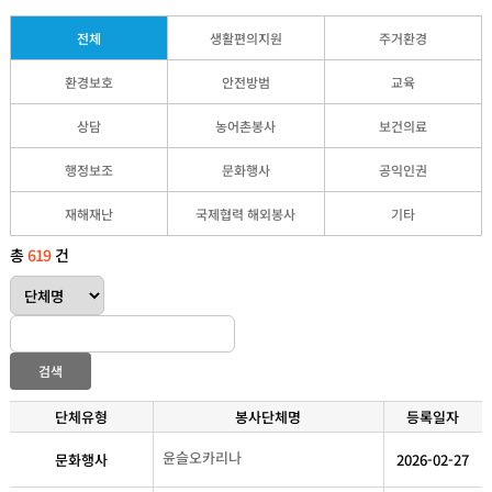
전체
생활편의지원
주거환경
환경보호
안전방범
교육
상담
농어촌봉사
보건의료
행정보조
문화행사
공익인권
재해재난
국제협력 해외봉사
기타
총
619
건
검색
단체유형
봉사단체명
등록일자
윤슬오카리나
문화행사
2026-02-27