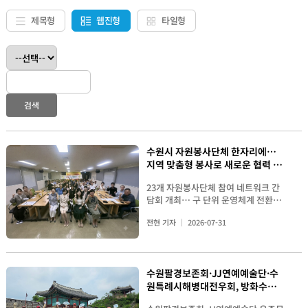
제목형
웹진형
타일형
검색
수원시 자원봉사단체 한자리에…
지역 맞춤형 봉사로 새로운 협력 다
짐
23개 자원봉사단체 참여 네트워크 간
담회 개최… 구 단위 운영체계 전환과
지속가능한 자원봉사 협력 방안 모색
전현 기자
2026-07-31
자원봉사단체 단체가 모여 기념촬영을
하고 있다. 수원시자원봉사센터는 지
난 7 월 29 일 센터 4 층 대강당에서 '
자원봉사 네트워크 활성화를 위한 자
수원팔경보존회·JJ연예예술단·수
원봉사단체 간담회 ' 를 개최하고 지역
원특례시해병대전우회, 방화수류정
사회 문제 해결과 지속 가능한 자원봉
사 활성화를 위한 협력 방안을 논의했
일대 환경정화 활동