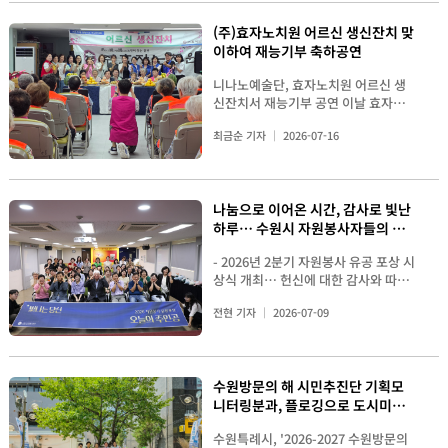
2022년부터 매년 이어오며 지역사회
등 수원의 역사와 자연환경을 함께 보
는 대표 봉사활동과 운영 사례를 공유
원특례시장] 수원시자원봉사센터가
의 대표적인 여름 나눔행사로 정착시
존한다는 마음으로 활동에 임했다. 또
하며 서로의 활동을 이해하는 시간을
(주)효자노치원 어르신 생신잔치 맞
공공과 민간, 시민의 참여와 협력을 바
켜 오고 있다. 올해는 기존 삼계탕 대
한 방문객들에게 쾌적한 환경을 제공
가졌다 . 환경보호와 탄소중립 캠페인
이하여 재능기부 축하공연
탕으로 지역사회 변화를 이끌어낼
신 한방 재료를 넣어 오랜 시간 푹 끓인
하고 문화유산 보호의 중요성을 알리
, 재난 지원 , 독거노인 급식과 물리치
‘2026 나눔문화 프로젝트 모아
한방 닭곰탕을 준비했다. 닭고기를 부
는 데에도 뜻을 모았다. 윤주문 수원
료 봉사 , 문화예술 공연 , 장수사진 촬
니나노예술단, 효자노치원 어르신 생
(M.O.A)’를 본격적으로 추진한다. 이
드럽게 삶아 어르신들이 보다 편안하
팔경보존회·JJ연예예술단 회장은 “수
영 , 주거환경 개선과 이사지원 등 다양
신잔치서 재능기부 공연 이날 효자노
번 프로젝트는 시민들의 자발적인 참
게 드실 수 있도록 했으며, 영양은 물론
원의 대표 명소인 방화수류정과 용연
한 분야에서 펼쳐지는 봉사활동이 소
치원에서는 어르신들의 생신을 축하하
여를 기반으로 나눔의 가치를 확장하
소화 부담까지 고려해 무더위에 지친
을 회원들과 함께 직접 가꿀 수 있어 매
개되면서 단체별 전문성과 경험을 공
최금순 기자
2026-07-16
기 위한 특별한 잔치가 마련됐다. 니나
고 지속가능한 나눔문화를 지역사회
취약계층의 건강 회복에 도움이 되도
우 뜻깊다”며 “수원의 아름다운 자연
유하는 의미 있는 시간이 이어졌다 . 단
노예술단 단원들은 어르신들에게 즐거
전반에 확산시키기 위해 기획되었다.
록 정성을 담았다. 행사 전날부터 직
경관과 문화유산이 잘 보존될 수 있도
체 간 네트워킹 및 토론을 진행 중이다.
움과 행복을 전하기 위해 노래와 춤 등
프로젝트명인 ‘모아(M.O.A)’는
원과 자원봉사자들은 식재료 손질과
록 앞으로도 정기적인 환경정화 활동
이어진 네트워킹에서는 지역사회가
다채로운 공연을 선보였다. 단원들의
Memory(역사와 기억),
행사 준비를 마쳤으며, 행사 당일에는
을 이어가겠다”고 말했다. 이호성 수
직면한 다양한 문제를 함께 고민하고
나눔으로 이어온 시간, 감사로 빛난
따뜻한 마음과 열정이 담긴 무대에 어
Outreach(나눔의 확장), Action(실
조리와 포장, 배달 준비까지 모든 과정
원특례시해병대전우회 회장은 “지역
해결하기 위한 협력 방안이 활발하게
하루… 수원시 자원봉사자들의 뜻
르신들은 큰 박수로 화답했다. 일부 어
천과 변화)의 세 가지 핵심 가치를 담
이 분주하게 이어졌다. <영통종합사회
의 소중한 문화유산을 지키고 시민들
논의됐다 . 참석자들은 봉사단체 간 정
르신들은 자리에서 일어나 단원들과
깊은 축제
고 있다. 수원 독립운동의 역사를 기억
복지관 직원과 자원봉사자들이 복달임
에게 쾌적한 환경을 제공하는 활동에
보 공유를 확대하고 공동사업을 발굴
- 2026년 2분기 자원봉사 유공 포상 시
함께 노래하고 춤을 추며 즐거운 시간
하고 계승하는 것에서 시작해, 나눔의
행사에 앞서 단체사진을 촬영하며 성
함께할 수 있어 감사하다”며 “앞으로
하는 한편 , 각 단체의 전문성을 연계한
상식 개최… 헌신에 대한 감사와 따뜻
을 보냈다. <효자노치원 어르신 생신
대상을 개인에서 지역사회, 나아가 국
공적인 행사를 다짐하고 있다.> 이날
도 지역사회에 도움이 필요한 곳을 찾
협업 모델을 구축해 보다 효과적인 자
한 소통의 시간 마련 - < 2026년 2분
잔치에서 니나노예술단과 어르신들이
외까지 넓혀 실질적인 변화를 만들어
행사에는 수원시여성리더회, 수원사랑
아 다양한 봉사활동에 지속적으로 참
원봉사 활동을 추진하자는 데 뜻을 모
전현 기자
2026-07-09
기 자원봉사 유공 포상 시상식에 참석
생일을 함께 축하하며 기념사진을 촬
가겠다는 의지를 담았다. [2026 나눔
나눔상록자원봉사단, 영동중학교·영
여하겠다”고 전했다. [▲ 서정학 이사
았다 . 또한 지속 가능한 자원순환 실
한 수상자와 관계자들이 기념촬영을
영하고 있다> 단원들의 따뜻한 마음과
문화 프로젝트 모아(M.O.A)의 주요
통중학교 학부모회 등 25여 명의 자원
장과 윤주문 회장이 방화수류정 일대
천과 탄소중립 캠페인 , 취약계층 돌봄
하고 있다.> 7 월 9 일 수원시자원봉
열정이 담긴 무대에 어르신들은 큰 박
사업 내용을 소개하고 있다.] 중장기
봉사자가 함께했다. 참가자들은 재료
환경정화 활동의 취지와 소감을 전하
확대 , 재난 대응체계 강화 등 지역사회
사센터에서 열린 '2026 년 2 분기 자원
수로 화답했다. 일부 어르신들은 자리
전략형 과제부터 환경·복지·국제연대
손질부터 조리, 용기 포장까지 역할을
고 있다.] 한편, 수원팔경보존회와 JJ
가 필요로 하는 다양한 봉사 분야에서
수원방문의 해 시민추진단 기획모
봉사 유공 포상 시상식 ' 은 지역사회
에서 일어나 단원들과 함께 노래하고
까지 다각도 협력 ‘2026 나눔문화 프
나눠 협력하며 나눔의 의미를 더했다.
연예예술단, 수원특례시해병대전우회
도 긴밀한 협력이 필요하다는 의견이
니터링분과, 플로깅으로 도시미관
곳곳에서 묵묵히 봉사활동을 이어온
춤을 추며 즐거운 시간을 보냈다. 박영
로젝트 모아’는 단순 일회성 행사에 그
<오랜 시간 정성껏 끓여 완성한 한방
는 이번 활동을 계기로 수원팔경을 비
이어졌다 . 각 구별로 토론 결과를 발표
시민들의 노고를 격려하고 감사의 마
가꿔
이 니나노예술단 회장은 “어르신들이
치지 않고 지속적인 사회적 임팩트를
닭곰탕.> 복지관 식당에는 구수한 닭
롯한 지역 명소에서 환경정화와 문화
하고 있다. 간담회의 마지막 순서에서
수원특례시, '2026-2027 수원방문의
음을 전하는 자리로 마련됐다 . 이날 행
기뻐하시고 환하게 웃으시는 모습을
창출하는 ‘전략형 프로젝트’와 지역 내