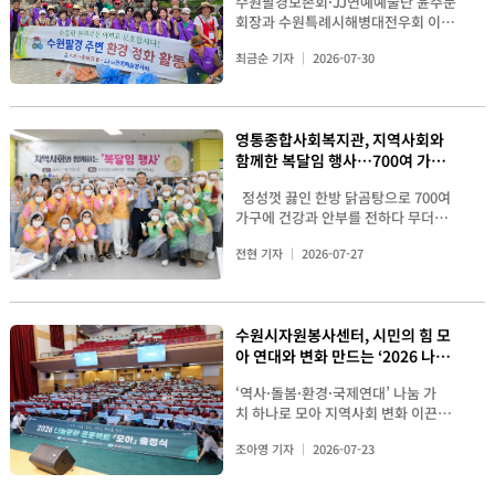
수원팔경보존회·JJ연예예술단 윤주문
다 . 이날 간담회에는 수원시에서 활동
회장과 수원특례시해병대전우회 이호
하는 23 개 자원봉사단체 34 명이 참석
성 회장을 비롯한 회원들은 지난 18일
해 단체 간 교류와 소통의 시간을 가졌
최금순 기자
2026-07-30
방화수류정과 용연 주변을 찾아 ‘그린
다 . 최영화 센터장이 인사말을 하고
활동’을 진행했다. 이번 활동은 수원
있는 사진이다 . 최영화 센터장은 인
의 아름다운 명소와 소중한 문화유산
사말에서 ' 시민이 만드는 자원봉사 행
을 시민의 손으로 깨끗하게 가꾸고, 쾌
복도시 수원 ' 이라는 비전을 제시하며
영통종합사회복지관, 지역사회와
적한 관람 환경을 조성하기 위해 마련
변화하는 지역 환경에 맞춘 자원봉사
함께한 복달임 행사…700여 가정
됐다. 참여자들은 무더운 날씨에도 방
운영의 필요성을 강조했다 . 특히 기존
화수류정과 용연 주변 산책로, 녹지 공
에 한방 닭곰탕 전달
동 ( 洞 ) 단위 활동 중심의 운영체계를
정성껏 끓인 한방 닭곰탕으로 700여
간 등을 구석구석 살피며 버려진 생활
구 ( 區 ) 단위 중심으로 개편해 각 구
가구에 건강과 안부를 전하다 무더위
쓰레기와 담배꽁초, 재활용품 등을 수
의 인구 규모와 지역 특성을 반영한 맞
가 절정에 이르는 복날을 맞아 영통종
거했다. [▲ 수원특례시해병대전우회
춤형 자원봉사 활동을 추진하겠다고
전현 기자
2026-07-27
합사회복지관이 지역사회와 함께 정성
회원들이 방화수류정과 용연 일대에서
밝혔다 . 또한 현장에서 활동하는 자
껏 마련한 보양식을 어려운 이웃에게
쓰레기를 수거하며 환경정화 활동을
원봉사자들의 다양한 의견을 적극 수
전달하며 건강한 여름나기를 응원했다
펼치고 있다.] 특히 방화수류정은 수
렴해 실질적인 사업에 반영하고 , 지역
. 영통종합사회복지관은 지난 23일 복
원화성의 동북각루로, 뛰어난 건축미
별 문제를 함께 해결하는 협력체계를
수원시자원봉사센터, 시민의 힘 모
지관 4층 식당에서 '지역사회와 함께
와 주변 자연경관이 어우러져 많은 시
구축해 나가겠다는 방향도 제시했다 .
아 연대와 변화 만드는 ‘2026 나눔
하는 여름맞이 복달임 행사'를 열고 독
민과 관광객이 찾는 수원의 대표적인
이어 " 오늘 나누는 다양한 의견들이
거 어르신과 저소득 취약계층 등 700
문화 프로젝트 모아(M.O.A)’ 본격
역사문화 명소다. 바로 아래에 자리한
앞으로 수원시 자원봉사 정책과 사업
‘역사·돌봄·환경·국제연대’ 나눔 가
여 가정에 한방 닭곰탕을 전달했다.
추진
용연 역시 계절마다 아름다운 풍경을
의 밑거름이 되길 바란다 " 며 봉사단
치 하나로 모아 지역사회 변화 이끈다
복달임 행사는 우리나라 전통 복날 보
선사하며 시민들의 휴식 공간으로 사
체 간 지속적인 소통과 협력을 당부했
독립운동의 길 조성부터 고려인·지진
양문화를 바탕으로 지역사회가 함께
랑받고 있다. 참여자들은 단순히 쓰레
다 . 간담회에 참가한 단체들이 단체
조아영 기자
2026-07-23
피해 긴급구호까지 다양한 파트너십
보양식을 마련해 어려운 이웃과 나누
기를 수거하는 데 그치지 않고 문화재
소개를 하고 있다. 이어 진행된 단체
구축 [2026 나눔문화 프로젝트 모아
는 행사로, 영통종합사회복지관은
주변 시설과 산책로의 상태를 살피는
소개 시간에는 각 단체가 추진하고 있
(M.O.A) 출정식에 참석한 이재준 수