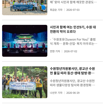
곰탕 향기가 가득했고, 정성껏 끓여낸
유산 보존 활동을 지속적으로 추진할
는 권선구 , 장안구 , 팔달구 , 영통구
해' 맞아 시민과 함께 깨끗한 관광도시
사에는 표창 수상자와 자원봉사단체 ,
보며 오히려 단원들이 더 큰 힘을 얻었
다양한 봉사단체 및 민간기관이 함께
한방 닭곰탕은 위생적인 조리 과정을
계획이다.
등 권역별로 나누어 진행한 토론 결과
조성 나서 수원특례시 '2026-2027 수
활동처 관계자 등 60 여 명이 참석해
다”며 “앞으로도 따뜻한 마음을 나눌
하는 ‘파트너십 프로젝트’ 두 가지 축
거쳐 전달 준비를 마쳤다. <대상자에
최금순 기자
2026-07-03
를 발표했다 . 참가자들은 지역별 자원
원방문의 해 '를 맞아 시민들이 직접 수
서로의 헌신을 축하하며 뜻깊은 시간
수 있는 재능기부 활동을 꾸준히 이어
으로 나뉘어 추진된다. 먼저 전략형
게 전달하기 위해 개별 용기에 담긴 한
봉사 현황과 문제점을 공유하고 주민
원의 관광도시 이미지를 가꾸기 위해
을 함께했다 . <수원시장상을 수상한
가겠다”고 말했다. <니나노예술단 단
프로젝트인 ‘수원 독립운동의 길 조성’
방 닭곰탕.> 완성된 닭곰탕은 개별 용
참여 확대 , 지역 맞춤형 봉사 프로그램
도시환경 조성에 속도를 내고 있다. 시
수원특례시여성리더회 김미옥, 박희봉
원들이 효자노치원 어르신들을 위해
사업은 수원 지역의 독립운동가와 역
기에 담아 밀봉한 뒤 도시락 이용자와
개발 , 봉사자 간 네트워크 활성화 , 지
민들이 주도적으로 관광환경을 가꾸고
외과봉사단 김훈규, 한품애 박미영 수
재능기부 축하공연을 펼치고 있다.>
사 유적지를 하나의 탐방로로 연결하
사례관리 대상자, 독거 어르신 순으로
시민과 함께 여는 민선9기, 수원 대
속 가능한 자원순환 실천 등 다양한 해
수원의 매력을 알리는 다양한 활동을
상자가 김경호상임이사와 함께 기념촬
효자노치원 관계자는 “직접 찾아와 어
는 대형 프로젝트다. 오는 8월 착공식
분류했다. 이동 중에도 안전하게 전달
전환의 막이 오르다
결 방안을 제안했다 . 이번 간담회는
이어가며, 시민 참여형 관광문화 확산
영을 하고 있다 .> 센터 4 층 대강당
르신들에게 행복한 시간과 잊지 못할
을 거쳐 2027년 3월 완공을 목표로 하
될 수 있도록 꼼꼼하게 포장해 품질을
단순한 정보 전달을 넘어 자원봉사단
에도 힘을 보태고 있다. <관공도시 이
에서 진행된 시상식에서는 경기도지사
추억을 선물해 주신 니나노예술단에
고 있으며, 시민해설사와 시민추진단
유지하는 데에도 세심한 노력을 기울
- '수원포유(Suwon For You)' 출범
체 간 협력 기반을 다지고 , 현장의 다
미지를 가꾸기 위해 플로깅활동을 진
상 , 수원시장상 , 수원시의회의장상 ,
감사드린다”고 전했다.
을 중심으로 시민이 직접 가꾸고 운영
였다. <직원과 자원봉사자들이 한방
식 개최… 문화·산업· 복지 아우르는
양한 의견을 정책과 사업에 반영하기
행하고 있다.> 수원방문의 해 시민추
한국자원봉사센터협회장상 , 경기도자
하는 역사·문화 공간으로 만들어갈 예
닭곰탕을 정성껏 포장하고 있다.> 직
미래 비전 공유 - <수원SK 아트리움에
위한 소통의 장으로 마련됐다는 점에
진단 기획모니터링분과는 6월 30일 오
원봉사센터이사장상 등 5 개 훈격의 표
정이다. 이날 출정식에서 '수원 독립운
원과 자원봉사자들은 수백 개의 닭곰
전현 기자
2026-07-02
서 열린 민선9기 출범식 '수원포유' 전
서 의미를 더했다 . 수원시자원봉사센
전 10시부터 낮 12까지 수원시 팔달구
창이 수여됐다 . 수상자들은 복지 , 교
동의 길'조성 영상을 틀며 많은 이들의
탕을 신속하면서도 정성스럽게 포장했
경> " 수원이 가장 빛나는 시대 , 시
터는 앞으로도 정기적인 간담회와 네
나혜석거리 일원에서 플로깅과 홍보활
육 , 환경 , 지역공동체 활동 등 다양한
환호와 박수를 받기도 했다. 이와 함
고, 생활지원사와 자원봉사자들은 이
민과 함께 반드시 만들겠습니다 ." 7 월
트워크 활동을 통해 지역사회와 함께
동을 진행했다. 시민추진단원들은 수
분야에서 꾸준히 나눔을 실천하며 지
께 진행되는 파트너십 프로젝트 역시
를 직접 각 가정에 전달하며 어르신들
1 일 수원 SK 아트리움 대공연장에서
성장하는 자원봉사 문화를 조성하고 ,
원방문의 해를 상징하는 단체티셔츠와
역사회 발전에 기여한 공로를 인정받
지역사회 현안과 국제적 이슈를 아우
의 안부와 건강도 함께 살폈다. 복지
수원청년자원봉사단, 광교산 수원
열린 민선 9 기 출범식 ' 수원포유
시민이 체감하는 ' 자원봉사 행복도시
명찰을 착용하고 현장 곳곳에서 시민
았다 . 수상자들은 각자의 자리에서 오
르며 활발히 펼쳐진다. 첫째, 수원 자
관 관계자는 "단순히 보양식을 전달하
천 물길 따라 등산·생태 탐방·환경
(Suwon For You)' 는 새로운 시정의
수원 ' 실현을 위해 지속적으로 협력해
추진단의 존재와 활동 취지를 알렸다.
랜 기간 봉사활동을 이어오며 도움이
원순환 캠페인 ‘모아쓰원’은 수원시 청
는 데 그치지 않고 직접 안부를 확인하
시작을 알리는 동시에 시민과 함께 만
정화 ‘일석삼조’ 활동 펼쳐
나갈 계획이다 .
이번 활동은 관광친화적 환경을 조성
필요한 이웃들에게 손길을 내밀고 지
소자원과 및 환경운동연합, 20여 개 봉
며 이웃과 마음을 나누는 것이 복달임
수원청년자원봉사단, 광교산 수원천
들어갈 수원의 미래를 그려보는 자리
하고 '수원방문의 해'를 시민들에게 널
역사회에 따뜻한 변화를 만들어 왔다 .
사단체가 협력해 올바른 분리배출 문
행사의 가장 큰 의미"라며 "무더운 여
따라 생물다양성 탐사와 환경정화 활
였다 . 출범식은 ' 희망을 잇다 ' 와 '
리 알리기 위해 마련됐다. 이번 플로깅
< 경기도지사상을 수상한 수원중사모
화를 정착시키고 수원형 자원순환 시
름을 건강하게 보내시길 바라는 마음
동 진행 유관 단체 동행해 생태계 이해
마음을 잇다 ' 라는 두 개의 주제로 진
활동은 단순한 환경정화에 그치지 않
지호섭씨(왼쪽부터 두번째)와 중사모
스템을 구축한다. 둘째, ‘수원이가(家)
나선우 기자
2026-06-29
을 담아 준비했다"고 말했다. 이어 "영
도 높이고 상생 가치 되새겨 <수원천
행됐다 . 행사장에는 시민과 각계각층
고, 관광객들이 다시 찾고 싶은 깨끗하
회원들이 기념촬영을 하고 있다> "
드림(Dream)’은 29개 전문자원봉사
통종합사회복지관이 지금까지 복달임
생태계 지키기에 나선 수원청년자원봉
인사들이 참석해 민선 9 기의 출범을
고 쾌적한 도시환경 조성을 위해 무더
봉사를 하면서 가장 큰 보람은 ' 고맙습
단체와 손잡고 독립유공자, 기초생활
행사를 꾸준히 이어올 수 있었던 것은
사단> [수원시자원봉사기자단=나선우
축하하며 새로운 변화에 대한 기대를
운 날씨 속에서도 자발적으로 참여한
니다 ' 라는 말을 들을 때입니다 ." 경기