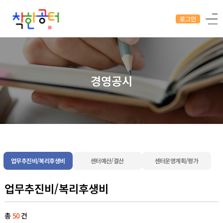
로그인
경영공시
업무추진비/복리후생비
센터예산/결산
센터운영계획/평가
업무추진비/복리후생비
총
50
건