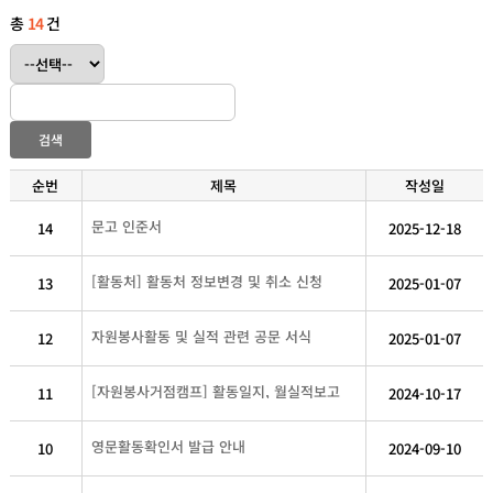
총
14
건
검색
순번
제목
작성일
문고 인준서
14
2025-12-18
[활동처] 활동처 정보변경 및 취소 신청
13
2025-01-07
자원봉사활동 및 실적 관련 공문 서식
12
2025-01-07
[자원봉사거점캠프] 활동일지, 월실적보고
11
2024-10-17
영문활동확인서 발급 안내
10
2024-09-10