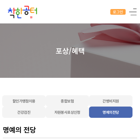
로그인
포상/혜택
할인가맹점이용
종합보험
간병비지원
건강검진
자원봉사포상신청
명예의전당
명예의 전당