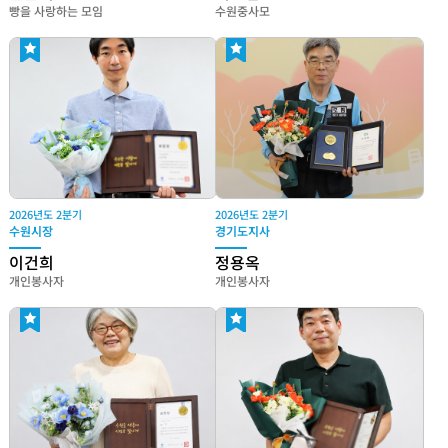
빵을 사랑하는 모임
수원중사모
2026년도 2분기
2026년도 2분기
수원시장
경기도지사
이건희
정용옥
개인봉사자
개인봉사자