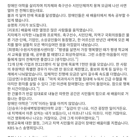
장애인 야학을 살리자며 지자체와 축구선수 시민단체까지 뭉쳐 모금에 나선 사연
얼마 전 전해드렸는데요.
불과 석 달여 만에 목표를 달성했습니다. 장애인들은 새 배움터에서 계속 공부할 수
있게 됐습니다.
송명희 기자가 보도합니다.
[리포트] 배움에 대한 열정은 많은 사람들을 움직였습니다.
지자체가 시작한 나눔문화 프로젝트. 축구선수, 시민단체, 지역구 국회의원들은 물
론 기관·단체, 기업인, 소상공인들이 동참했고, 한 어르신은 반년간 새벽에 모은 폐
지를 팔아 살뜰히 모은 백이십여만 원을 아낌없이 내놨습니다.
[최영화/수원시자원봉사센터장 : "평생을 살면서 가장 행복했던 때가 평생 학교에
서 교육을 받을 때, 공부를 할 때였다고 회상하셨어요. 그런 소중한 마음들이 시민
들에게 많이 전해지면 좋겠다고 (생각합니다)."]
72개 단체·기업과 천225명이 석 달 만에 목표액 7천만 원을 모았습니다. 한 사람
의 후원액은 특별한 경우가 아니면 만 원으로 제한했고, 홍보와 회계 등 실무는 각
계에서 나눠맡았습니다. 입체적인 진행에 모금은 날이 갈수록 속도를 더했습니다.
[김상연/수원경실련 대표 : "마치 외과의사가 헌혈 침대에 누워서 긴급 수혈을 해
야지만 환자를 살릴 수 있다 그런 미션에 참여했다는 생각이 들었어요. 참으로 행복
한 시간이었습니다."]
한 건물주가 반값 임대료로 내놓은 따뜻한 공간은 시민들의 힘으로 새 배움터로 거
듭나는 중입니다.
장애인 야학은 '기적'이라는 말을 아끼지 않았습니다.
[신승우/수원새벽빛장애인야학 교장 : "실감이 안 나요. 이건 굉장한 일이거든요.
내 지역에서 아픈 상처는 내가 보듬는다, 너 아프냐? 나도 아프다. 이런 거잖아요.
이건 영화에서나 나오는 거잖아요. 근데 그게 이루어졌어요."]
평생교육에 대한 열정, 그리고 지역 시민들의 공감이 장애인 배움터를 지켰습니다.
KBS 뉴스 송명희입니다.